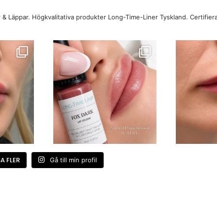
r & Läppar. Högkvalitativa produkter Long-Time-Liner Tyskland.
Certifie
A FLER
Gå till min profil