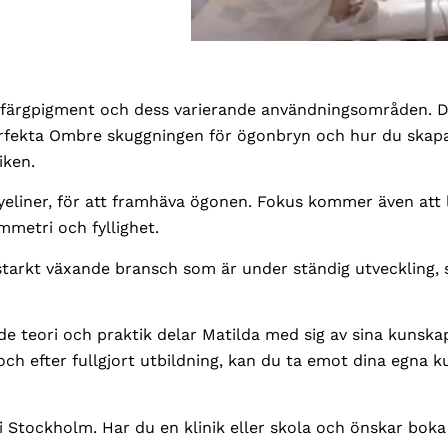
ka färgpigment och dess varierande användningsområden. 
rfekta Ombre skuggningen för ögonbryn och hur du skapa
iken.
yeliner, för att framhäva ögonen. Fokus kommer även att 
metri och fyllighet.
a starkt växande bransch som är under ständig utveckling,
e teori och praktik delar Matilda med sig av sina kunska
och efter fullgjort utbildning, kan du ta emot dina egna 
 Stockholm. Har du en klinik eller skola och önskar boka